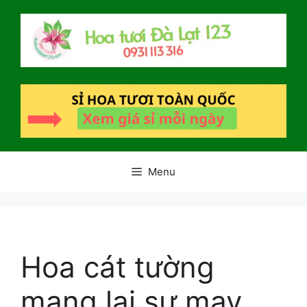
Chuyển
đến
nội
dung
Menu
Hoa cát tường
mang lại sự may