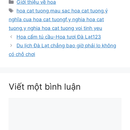
Danh
Giới thiệu về hoa
mục
Thẻ
hoa cat tuong
,
mau sac hoa cat tuong
,
ý
nghĩa cua hoa cat tuongf
,
y nghia hoa cat
tuong
,
y nghia hoa cat tuong voi tinh yeu
Hoa cẩm tú cầu-Hoa tươi Đà Lạt123
Du lịch Đà Lạt chẳng bao giờ phải lo không
có chỗ chơi
Viết một bình luận
Bình
luận