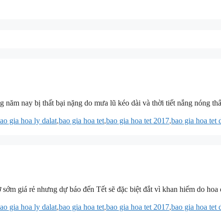
 năm nay bị thất bại nặng do mưa lũ kéo dài và thời tiết nắng nóng th
ao gia hoa ly dalat
,
bao gia hoa tet
,
bao gia hoa tet 2017
,
bao gia hoa tet d
nở sớm giá rẻ nhưng dự báo đến Tết sẽ đặc biệt đắt vì khan hiếm do hoa
ao gia hoa ly dalat
,
bao gia hoa tet
,
bao gia hoa tet 2017
,
bao gia hoa tet d