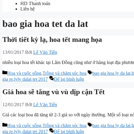
HD Thanh toán
Liên hệ
bao gia hoa tet da lat
Thời tiết kỳ lạ, hoa tết mang họa
13/01/2017
Bởi
Lê Văn Tiến
nhiều loại hoa tết khác tại Lâm Đồng cũng như ở hàng loạt địa phương
Danh
Thẻ
Hoa và cuộc sống
,
Trồng và chăm sóc hoa
bao gia hoa ly da lat
,
b
mục
gia re
,
lyly dalat tet 2017
Để lại bình luận
Giá hoa sẽ tăng vù vù dịp cận Tết
12/01/2017
Bởi
Lê Văn Tiến
Giá các loại hoa đã tăng từ 2-3 giá so với ngày thường. Một số loại 
Danh
Thẻ
Hoa và cuộc sống
,
Trồng và chăm sóc hoa
bao gia hoa ly da lat
,
b
mục
gia re
,
lyly dalat tet 2017
Để lại bình luận