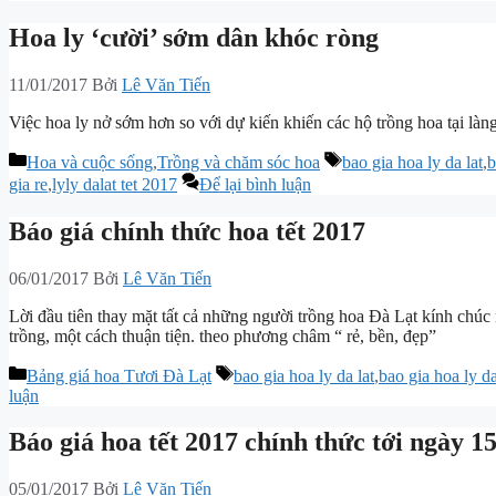
Hoa ly ‘cười’ sớm dân khóc ròng
11/01/2017
Bởi
Lê Văn Tiến
Việc hoa ly nở sớm hơn so với dự kiến khiến các hộ trồng hoa tại làn
Danh
Thẻ
Hoa và cuộc sống
,
Trồng và chăm sóc hoa
bao gia hoa ly da lat
,
b
mục
gia re
,
lyly dalat tet 2017
Để lại bình luận
Báo giá chính thức hoa tết 2017
06/01/2017
Bởi
Lê Văn Tiến
Lời đầu tiên thay mặt tất cả những người trồng hoa Đà Lạt kính ch
trồng, một cách thuận tiện. theo phương châm “ rẻ, bền, đẹp”
Danh
Thẻ
Bảng giá hoa Tươi Đà Lạt
bao gia hoa ly da lat
,
bao gia hoa ly da
mục
luận
Báo giá hoa tết 2017 chính thức tới ngày 1
05/01/2017
Bởi
Lê Văn Tiến