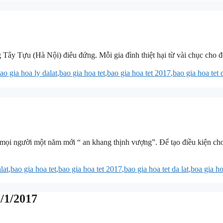
g Tây Tựu (Hà Nội) điêu đứng. Mỗi gia đình thiệt hại từ vài chục cho đ
ao gia hoa ly dalat
,
bao gia hoa tet
,
bao gia hoa tet 2017
,
bao gia hoa tet d
úc mọi người một năm mới “ an khang thịnh vượng”. Để tạo điều kiện c
lat
,
bao gia hoa tet
,
bao gia hoa tet 2017
,
bao gia hoa tet da lat
,
boa gia ho
5/1/2017