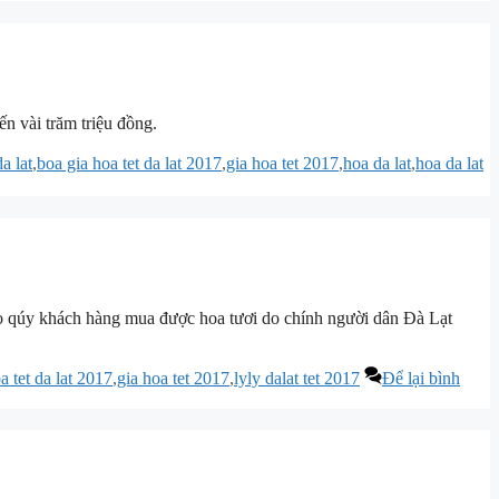
ến vài trăm triệu đồng.
a lat
,
boa gia hoa tet da lat 2017
,
gia hoa tet 2017
,
hoa da lat
,
hoa da lat
ho qúy khách hàng mua được hoa tươi do chính người dân Đà Lạt
a tet da lat 2017
,
gia hoa tet 2017
,
lyly dalat tet 2017
Để lại bình