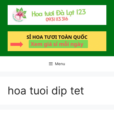
Chuyển
đến
nội
dung
Menu
hoa tuoi dip tet