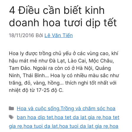
4 Điều cần biết kinh
doanh hoa tươi dịp tết
18/11/2016
Bởi
Lê Văn Tiến
Hoa ly được trồng chủ yếu ở các vùng cao, khí
hậu mát mẻ như Đà Lạt, Lào Cai, Mộc Châu,
Tam Đảo. Ngoài ra còn có ở Hà Nội, Quảng
Ninh, Thái Bình… Hoa ly có nhiều màu sắc như
trắng, đỏ, vàng, hồng… thích nghi tốt nhất với
nhiệt độ từ 17-25 độ C.
Danh
Hoa và cuộc sống
,
Trồng và chăm sóc hoa
mục
Thẻ
ban hoa dip tet
,
hoa tet da lat gia re
,
hoa tet
gia re
,
hoa tuoi da lat
,
hoa tuoi da lat gia re
,
hoa