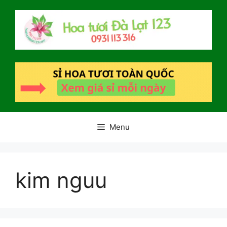
Chuyển
đến
nội
dung
Menu
kim nguu