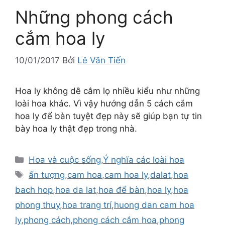
Những phong cách
cắm hoa ly
10/01/2017
Bởi
Lê Văn Tiến
Hoa ly không dễ cắm lọ nhiều kiểu như những
loài hoa khác. Vì vậy hướng dẫn 5 cách cắm
hoa ly để bàn tuyệt đẹp này sẽ giúp bạn tự tin
bày hoa ly thật đẹp trong nhà.
Danh
Hoa và cuộc sống
,
Ý nghĩa các loài hoa
mục
Thẻ
ấn tượng
,
cam hoa
,
cam hoa ly
,
dalat
,
hoa
bach hop
,
hoa da lat
,
hoa để bàn
,
hoa ly
,
hoa
phong thuy
,
hoa trang trí
,
huong dan cam hoa
ly
,
phong cách
,
phong cách cắm hoa
,
phong