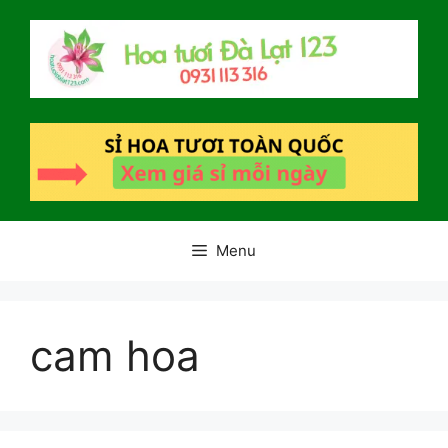
Chuyển
đến
nội
dung
Menu
cam hoa