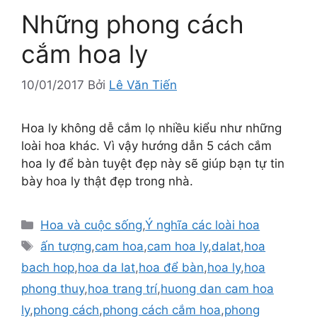
Những phong cách
cắm hoa ly
10/01/2017
Bởi
Lê Văn Tiến
Hoa ly không dễ cắm lọ nhiều kiểu như những
loài hoa khác. Vì vậy hướng dẫn 5 cách cắm
hoa ly để bàn tuyệt đẹp này sẽ giúp bạn tự tin
bày hoa ly thật đẹp trong nhà.
Danh
Hoa và cuộc sống
,
Ý nghĩa các loài hoa
mục
Thẻ
ấn tượng
,
cam hoa
,
cam hoa ly
,
dalat
,
hoa
bach hop
,
hoa da lat
,
hoa để bàn
,
hoa ly
,
hoa
phong thuy
,
hoa trang trí
,
huong dan cam hoa
ly
,
phong cách
,
phong cách cắm hoa
,
phong