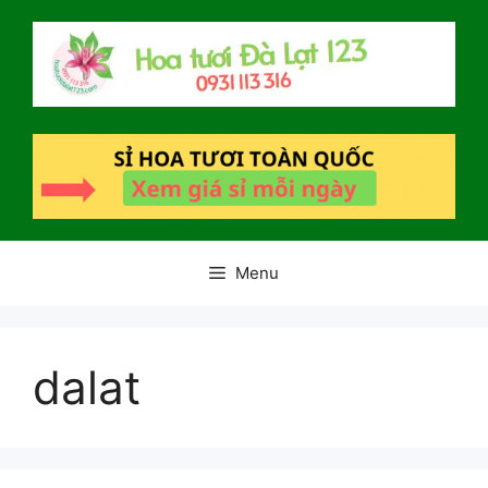
Chuyển
đến
nội
dung
Menu
dalat