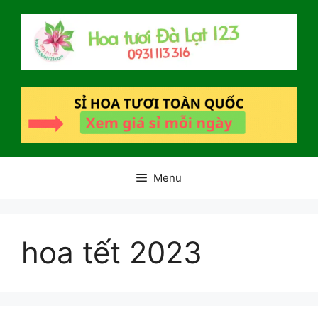
Chuyển
đến
nội
dung
Menu
hoa tết 2023