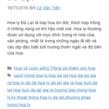
18/11/2016
Bởi
Lê Văn Tiến
Hoa ly Đà Lạt là loại hoa ôn đới, thích hợp trồng
ở những vùng có khí hậu mát mẻ. Hoa ly thường
được sử dụng với mục đích trang trí nhà cửa,
văn phòng, nhất là trong những ngày lễ tết và
các dịp đặc biệt bởi hương thơm ngát và độ bền
của hoa.
Danh
Hoa và cuộc sống
,
Trồng và chăm sóc hoa
mục
Thẻ
cach trong hoa ly
,
hoa da lat
,
hoa da lat gia
re
,
hoa ly da lat
,
hoa ly da lat gia re
,
hoa tuoi da
lat
,
hoa tuoi da lat gia re
,
huong dan trong hoa
ly
,
ky thuat trong hoa ly da lat
,
phuong phap
trong hoa ly