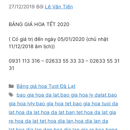
27/12/2019
Bởi
Lê Văn Tiến
BẢNG GIÁ HOA TẾT 2020
( Có giá trị đến ngày 05/01/2020 (chủ nhật
11/12/2018 âm lịch))
0931 113 316 – 02633 55 33 33 – 02633 55 31
31
Danh
Bảng giá hoa Tươi Đà Lạt
mục
Thẻ
bao gia hoa da lat
,
bao gia hoa ly dalat
,
bao
gia hoa lyly
,
bao gia hoa tet
,
bao gia hoa tuoi da
lat
,
hoa da lat
,
hoa da lat ban tet
,
hoa da lat gia
re
,
hoa da lat tet
,
hoa dia lan
,
hoa dia lan da
lat
,
hoa dia lan dep
,
hoa dia lan gia re
,
hoa hong