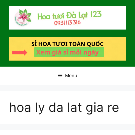
Chuyển
đến
nội
dung
Menu
hoa ly da lat gia re