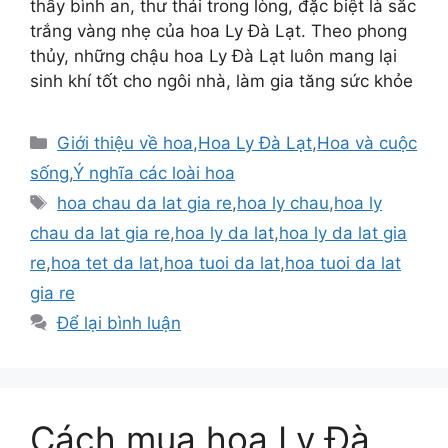
thấy bình an, thư thái trong lòng, đặc biệt là sắc
trắng vàng nhẹ của hoa Ly Đà Lạt. Theo phong
thủy, những chậu hoa Ly Đà Lạt luôn mang lại
sinh khí tốt cho ngôi nhà, làm gia tăng sức khỏe
Danh
Giới thiệu về hoa
,
Hoa Ly Đà Lạt
,
Hoa và cuộc
mục
sống
,
Ý nghĩa các loài hoa
Thẻ
hoa chau da lat gia re
,
hoa ly chau
,
hoa ly
chau da lat gia re
,
hoa ly da lat
,
hoa ly da lat gia
re
,
hoa tet da lat
,
hoa tuoi da lat
,
hoa tuoi da lat
gia re
Để lại bình luận
Cách mua hoa Ly Đà