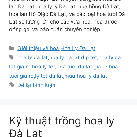
lan Đà Lạt, hoa ly ly Đà Lạt, hoa hồng Đà Lạt,
hoa lan Hồ Điệp Đà Lạt, và các loại hoa tươi Đà
Lạt số lượng lớn cho các vựa hoa, hoa được
đóng gói và bảo quản chuyên nghiệp.
Danh
Giới thiệu về hoa
,
Hoa Ly Đà Lạt
mục
Thẻ
hoa ly da lat
,
hoa ly da lat dip tet
,
hoa ly da
lat gia re
,
hoa ly tet
,
hoa tuoi da lat gia re
,
hoa
tuoi gia re
,
ly tet da lat
,
mua hoa ly da lat
Để lại bình luận
Kỹ thuật trồng hoa ly
Đà Lạt