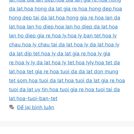
da lat
,
hoa hong da lat gia re
,
hoa hong dep
,
hoa
hong dep tai da lat
,
hoa hong gia re
,
hoa lan da
lat
,
hoa lan ho diep
,
hoa lan ho diep da lat
,
hoa
lan ho diep gia re
,
hoa ly
,
hoa ly ban tet
,
hoa ly
chau
,
hoa ly chau tai da lat
,
hoa ly da lat
,
hoa ly
da lat dip tet
,
hoa ly da lat gia re
,
hoa ly gia
re
,
hoa ly ly da lat
,
hoa ly tet
,
hoa lyly
,
hoa tet da
lat
,
hoa tet gia re
,
hoa tuoi da da lat don mung
tet som
,
hoa tuoi da lat
,
hoa tuoi da lat gia re
,
hoa
tuoi da lat uy tin
,
hoa tuoi gia re
,
hoa tuoi tai da
lat
,
hoa-tuoi-ban-tet
Để lại bình luận