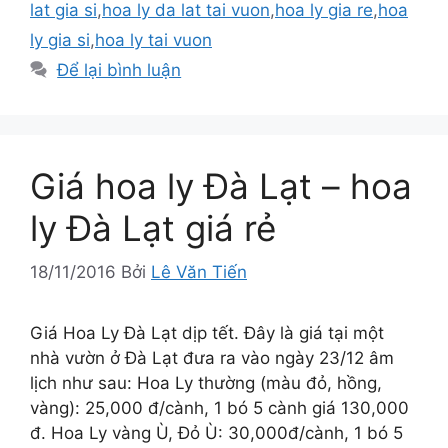
lat gia si
,
hoa ly da lat tai vuon
,
hoa ly gia re
,
hoa
ly gia si
,
hoa ly tai vuon
Để lại bình luận
Giá hoa ly Đà Lạt – hoa
ly Đà Lạt giá rẻ
18/11/2016
Bởi
Lê Văn Tiến
Giá Hoa Ly Đà Lạt dịp tết. Đây là giá tại một
nhà vườn ở Đà Lạt đưa ra vào ngày 23/12 âm
lịch như sau: Hoa Ly thường (màu đỏ, hồng,
vàng): 25,000 đ/cành, 1 bó 5 cành giá 130,000
đ. Hoa Ly vàng Ù, Đỏ Ù: 30,000đ/cành, 1 bó 5