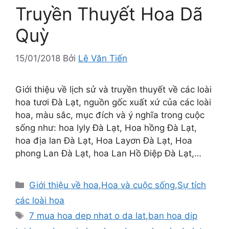
Truyền Thuyết Hoa Dã
Quỳ
15/01/2018
Bởi
Lê Văn Tiến
Giới thiệu về lịch sử và truyền thuyết về các loài
hoa tươi Đà Lạt, nguồn gốc xuất xứ của các loài
hoa, màu sắc, mục đích và ý nghĩa trong cuộc
sống như: hoa lyly Đà Lạt, Hoa hồng Đà Lạt,
hoa địa lan Đà Lạt, Hoa Layơn Đà Lạt, Hoa
phong Lan Đà Lạt, hoa Lan Hồ Điệp Đà Lạt,…
Danh
Giới thiệu về hoa
,
Hoa và cuộc sống
,
Sự tích
mục
các loài hoa
Thẻ
7 mua hoa dep nhat o da lat
,
ban hoa dip