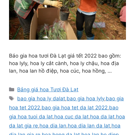
Báo gia hoa tươi Đà Lạt giá tết 2022 bao gồm:
hoa lyly, hoa ly cắt cành, hoa ly chậu, hoa địa
lan, hoa lan hồ điệp, hoa cúc, hoa hồng, …
Danh
Bảng giá hoa Tươi Đà Lạt
mục
Thẻ
bao gia hoa ly dalat
,
bao gia hoa lyly
,
bao gia
hoa tet 2022
,
bao gia hoa tet da lat 2022
,
bao
gia hoa tuoi da lat
,
hoa cuc da lat
,
hoa da lat
,
hoa
da lat gia re
,
hoa dia lan
,
hoa dia lan da lat
,
hoa
dia lan gia re
,
hoa hong da lat
,
hoa lan ho diep