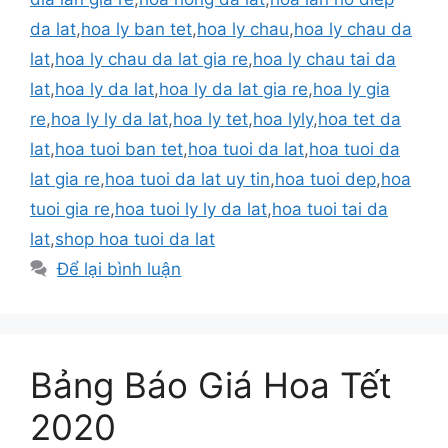
da lat
,
hoa ly ban tet
,
hoa ly chau
,
hoa ly chau da
lat
,
hoa ly chau da lat gia re
,
hoa ly chau tai da
lat
,
hoa ly da lat
,
hoa ly da lat gia re
,
hoa ly gia
re
,
hoa ly ly da lat
,
hoa ly tet
,
hoa lyly
,
hoa tet da
lat
,
hoa tuoi ban tet
,
hoa tuoi da lat
,
hoa tuoi da
lat gia re
,
hoa tuoi da lat uy tin
,
hoa tuoi dep
,
hoa
tuoi gia re
,
hoa tuoi ly ly da lat
,
hoa tuoi tai da
lat
,
shop hoa tuoi da lat
Để lại bình luận
Bảng Báo Giá Hoa Tết
2020