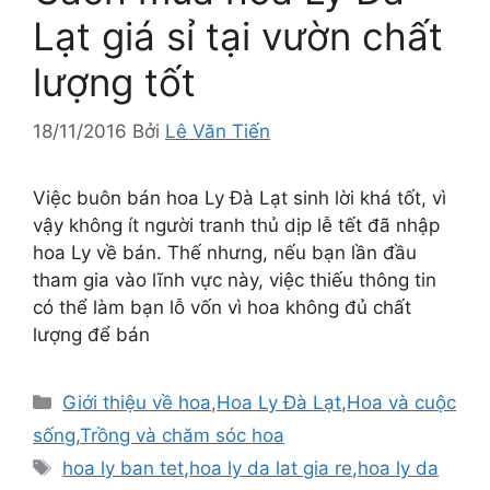
Lạt giá sỉ tại vườn chất
lượng tốt
18/11/2016
Bởi
Lê Văn Tiến
Việc buôn bán hoa Ly Đà Lạt sinh lời khá tốt, vì
vậy không ít người tranh thủ dịp lễ tết đã nhập
hoa Ly về bán. Thế nhưng, nếu bạn lần đầu
tham gia vào lĩnh vực này, việc thiếu thông tin
có thể làm bạn lỗ vốn vì hoa không đủ chất
lượng để bán
Danh
Giới thiệu về hoa
,
Hoa Ly Đà Lạt
,
Hoa và cuộc
mục
sống
,
Trồng và chăm sóc hoa
Thẻ
hoa ly ban tet
,
hoa ly da lat gia re
,
hoa ly da