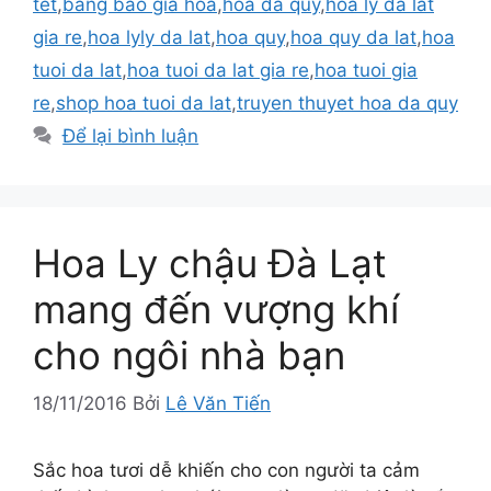
tet
,
bang bao gia hoa
,
hoa da quy
,
hoa ly da lat
gia re
,
hoa lyly da lat
,
hoa quy
,
hoa quy da lat
,
hoa
tuoi da lat
,
hoa tuoi da lat gia re
,
hoa tuoi gia
re
,
shop hoa tuoi da lat
,
truyen thuyet hoa da quy
Để lại bình luận
Hoa Ly chậu Đà Lạt
mang đến vượng khí
cho ngôi nhà bạn
18/11/2016
Bởi
Lê Văn Tiến
Sắc hoa tươi dễ khiến cho con người ta cảm