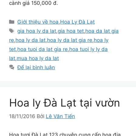
cành giá 150,000 đ.
Danh
Giới thiệu về hoa
,
Hoa Ly Đà Lạt
mục
Thẻ
gia hoa ly da lat
,
gia hoa tet
,
hoa da lat gia
re
,
hoa ly da lat
,
hoa ly da lat gia re
,
hoa ly
tet
,
hoa tuoi da lat gia re
,
hoa tuoi ly ly da
lat
,
mua hoa ly da lat
Để lại bình luận
Hoa ly Đà Lạt tại vườn
18/11/2016
Bởi
Lê Văn Tiến
Hoa tươi Đà Lạt 123 chuyên cung cấp hoa địa