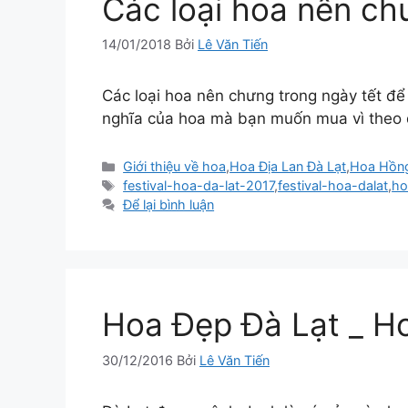
Các loại hoa nên ch
14/01/2018
Bởi
Lê Văn Tiến
Các loại hoa nên chưng trong ngày tết đ
nghĩa của hoa mà bạn muốn mua vì theo q
Danh
Giới thiệu về hoa
,
Hoa Địa Lan Đà Lạt
,
Hoa Hồng
mục
Thẻ
festival-hoa-da-lat-2017
,
festival-hoa-dalat
,
ho
Để lại bình luận
Hoa Đẹp Đà Lạt _ Ho
30/12/2016
Bởi
Lê Văn Tiến