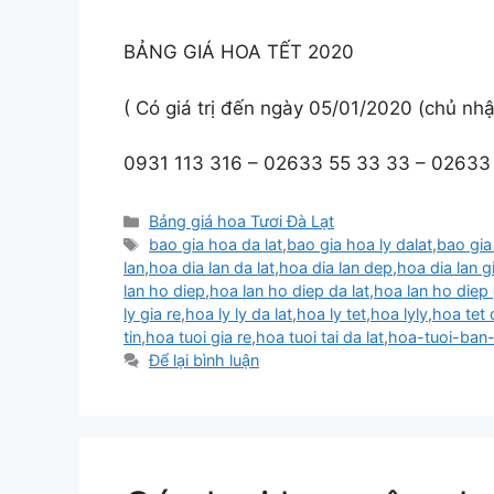
BẢNG GIÁ HOA TẾT 2020
( Có giá trị đến ngày 05/01/2020 (chủ nhậ
0931 113 316 – 02633 55 33 33 – 02633 
Danh
Bảng giá hoa Tươi Đà Lạt
mục
Thẻ
bao gia hoa da lat
,
bao gia hoa ly dalat
,
bao gia
lan
,
hoa dia lan da lat
,
hoa dia lan dep
,
hoa dia lan g
lan ho diep
,
hoa lan ho diep da lat
,
hoa lan ho diep 
ly gia re
,
hoa ly ly da lat
,
hoa ly tet
,
hoa lyly
,
hoa tet 
tin
,
hoa tuoi gia re
,
hoa tuoi tai da lat
,
hoa-tuoi-ban-
Để lại bình luận