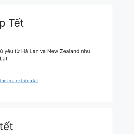
p Tết
 chủ yếu từ Hà Lan và New Zealand như
Lạt
tuoi gia re tai da lat
tết