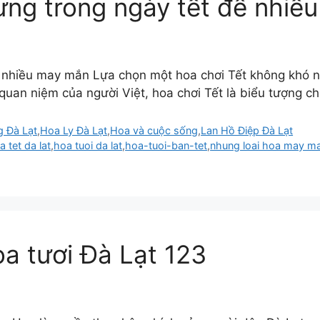
ưng trong ngày tết để nhiề
ể nhiều may mắn Lựa chọn một hoa chơi Tết không khó n
uan niệm của người Việt, hoa chơi Tết là biểu tượng 
 Đà Lạt
,
Hoa Ly Đà Lạt
,
Hoa và cuộc sống
,
Lan Hồ Điệp Đà Lạt
a tet da lat
,
hoa tuoi da lat
,
hoa-tuoi-ban-tet
,
nhung loai hoa may m
a tươi Đà Lạt 123