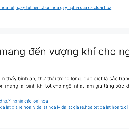
hoa tet
,
ngay tet nen chon hoa gi
,
y nghia cua ca cloai hoa
 mang đến vượng khí cho ng
m thấy bình an, thư thái trong lòng, đặc biệt là sắc tr
 mang lại sinh khí tốt cho ngôi nhà, làm gia tăng sức 
sống
,
Ý nghĩa các loài hoa
da lat gia re
,
hoa ly da lat
,
hoa ly da lat gia re
,
hoa tet da lat
,
hoa tuoi 