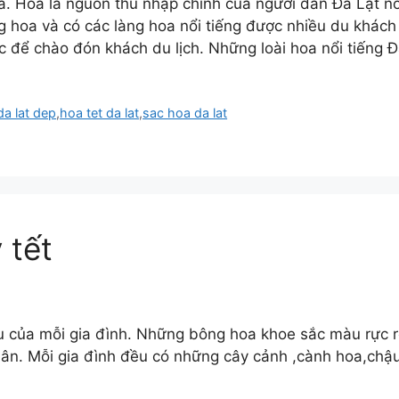
. Hoa là nguồn thu nhập chính của người dân Đà Lạt nơ
g hoa và có các làng hoa nổi tiếng được nhiều du khách 
c để chào đón khách du lịch. Những loài hoa nổi tiếng 
da lat dep
,
hoa tet da lat
,
sac hoa da lat
 tết
ếu của mỗi gia đình. Những bông hoa khoe sắc màu rực 
ân. Mỗi gia đình đều có những cây cảnh ,cành hoa,chậu 