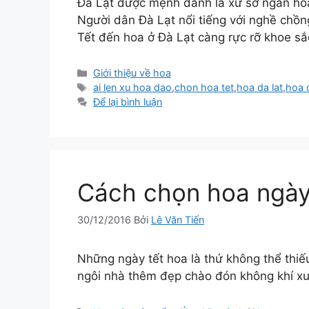
Đà Lạt được mệnh danh là xứ sở ngàn hoa
Người dân Đà Lạt nổi tiếng với nghề chồn
Tết đến hoa ở Đà Lạt càng rực rỡ khoe sắ
Danh
Giới thiệu về hoa
mục
Thẻ
ai len xu hoa dao
,
chon hoa tet
,
hoa da lat
,
hoa 
Để lại bình luận
Cách chọn hoa ngày
30/12/2016
Bởi
Lê Văn Tiến
Những ngày tết hoa là thứ không thể thi
ngôi nhà thêm đẹp chào đón không khí xu