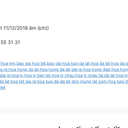
t 11/12/2018 âm lịch))
55 31 31
 hoa lyly
,
bao gia hoa tet
,
bao gia hoa tuoi da lat
,
hoa da lat
,
hoa da l
ia re
,
hoa hong da lat
,
hoa hong da lat gia re
,
hoa hong dep
,
hoa hong
gia re
,
hoa ly
,
hoa ly ban tet
,
hoa ly chau
,
hoa ly chau tai da lat
,
hoa ly
da lat
,
hoa tet gia re
,
hoa tuoi da da lat don mung tet som
,
hoa tuoi d
tet