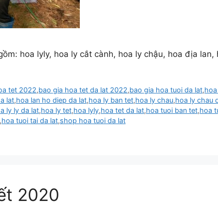
ồm: hoa lyly, hoa ly cắt cành, hoa ly chậu, hoa địa lan,
oa tet 2022
,
bao gia hoa tet da lat 2022
,
bao gia hoa tuoi da lat
,
hoa 
a lat
,
hoa lan ho diep da lat
,
hoa ly ban tet
,
hoa ly chau
,
hoa ly chau d
a ly ly da lat
,
hoa ly tet
,
hoa lyly
,
hoa tet da lat
,
hoa tuoi ban tet
,
hoa t
,
hoa tuoi tai da lat
,
shop hoa tuoi da lat
ết 2020