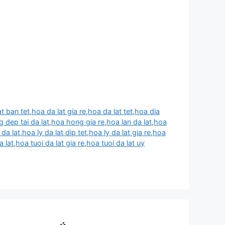
at ban tet
,
hoa da lat gia re
,
hoa da lat tet
,
hoa dia
 dep tai da lat
,
hoa hong gia re
,
hoa lan da lat
,
hoa
 da lat
,
hoa ly da lat dip tet
,
hoa ly da lat gia re
,
hoa
a lat
,
hoa tuoi da lat gia re
,
hoa tuoi da lat uy