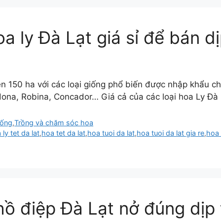
 ly Đà Lạt giá sỉ để bán dị
 trên 150 ha với các loại giống phổ biến được nhập khẩu
dona, Robina, Concador… Giá cả của các loại hoa Ly Đà 
sống
,
Trồng và chăm sóc hoa
 ly tet da lat
,
hoa tet da lat
,
hoa tuoi da lat
,
hoa tuoi da lat gia re
,
hoa 
hồ điệp Đà Lạt nở đúng dịp 