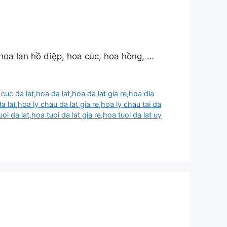
 hoa lan hồ điệp, hoa cúc, hoa hồng, …
cuc da lat
,
hoa da lat
,
hoa da lat gia re
,
hoa dia
a lat
,
hoa ly chau da lat gia re
,
hoa ly chau tai da
uoi da lat
,
hoa tuoi da lat gia re
,
hoa tuoi da lat uy