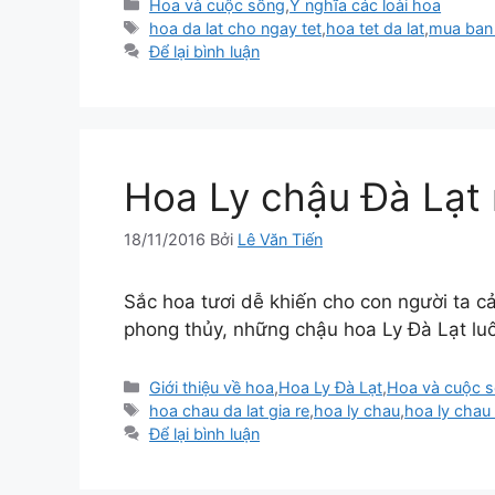
Danh
Hoa và cuộc sống
,
Ý nghĩa các loài hoa
mục
Thẻ
hoa da lat cho ngay tet
,
hoa tet da lat
,
mua ban 
Để lại bình luận
Hoa Ly chậu Đà Lạt
18/11/2016
Bởi
Lê Văn Tiến
Sắc hoa tươi dễ khiến cho con người ta cả
phong thủy, những chậu hoa Ly Đà Lạt luôn
Danh
Giới thiệu về hoa
,
Hoa Ly Đà Lạt
,
Hoa và cuộc 
mục
Thẻ
hoa chau da lat gia re
,
hoa ly chau
,
hoa ly chau 
Để lại bình luận