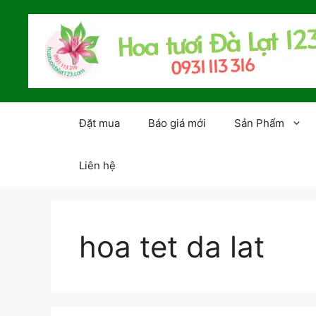
Chuyển
đến
nội
dung
Đặt mua
Báo giá mới
Sản Phẩm
Liên hệ
hoa tet da lat