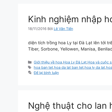
Kinh nghiệm nhập hoa
18/11/2016
Bởi
Lê Văn Tiến
diện tích trồng hoa Ly tại Đà Lạt lên tới
Tiber, Sorbone, Yellowen, Manisa, Benlla
Danh
Giới thiệu về hoa
,
Hoa Ly Đà Lạt
,
Hoa và cuộc 
mục
Thẻ
hoa ban tet
,
hoa da lat ban tet
,
hoa ly da lat
,
hoa
Để lại bình luận
Nghệ thuật cho lan 