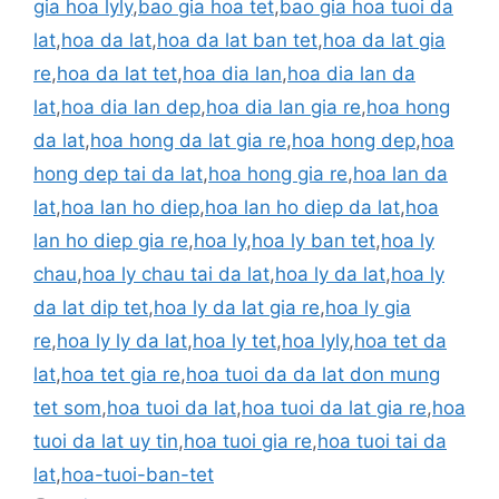
gia hoa lyly
,
bao gia hoa tet
,
bao gia hoa tuoi da
lat
,
hoa da lat
,
hoa da lat ban tet
,
hoa da lat gia
re
,
hoa da lat tet
,
hoa dia lan
,
hoa dia lan da
lat
,
hoa dia lan dep
,
hoa dia lan gia re
,
hoa hong
da lat
,
hoa hong da lat gia re
,
hoa hong dep
,
hoa
hong dep tai da lat
,
hoa hong gia re
,
hoa lan da
lat
,
hoa lan ho diep
,
hoa lan ho diep da lat
,
hoa
lan ho diep gia re
,
hoa ly
,
hoa ly ban tet
,
hoa ly
chau
,
hoa ly chau tai da lat
,
hoa ly da lat
,
hoa ly
da lat dip tet
,
hoa ly da lat gia re
,
hoa ly gia
re
,
hoa ly ly da lat
,
hoa ly tet
,
hoa lyly
,
hoa tet da
lat
,
hoa tet gia re
,
hoa tuoi da da lat don mung
tet som
,
hoa tuoi da lat
,
hoa tuoi da lat gia re
,
hoa
tuoi da lat uy tin
,
hoa tuoi gia re
,
hoa tuoi tai da
lat
,
hoa-tuoi-ban-tet