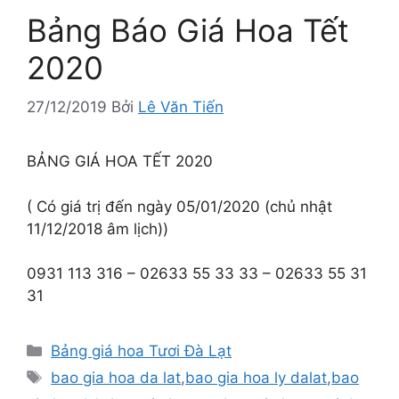
Bảng Báo Giá Hoa Tết
2020
27/12/2019
Bởi
Lê Văn Tiến
BẢNG GIÁ HOA TẾT 2020
( Có giá trị đến ngày 05/01/2020 (chủ nhật
11/12/2018 âm lịch))
0931 113 316 – 02633 55 33 33 – 02633 55 31
31
Danh
Bảng giá hoa Tươi Đà Lạt
mục
Thẻ
bao gia hoa da lat
,
bao gia hoa ly dalat
,
bao