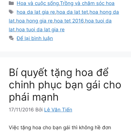
Danh
Hoa và cuộc sống
,
Trồng và chăm sóc hoa
mục
Thẻ
hoa da lat gia re
,
hoa da lat tet
,
hoa hong da
lat
,
hoa hong gia re
,
hoa tet 2016
,
hoa tuoi da
lat
,
hoa tuoi da lat gia re
Để lại bình luận
Bí quyết tặng hoa để
chinh phục bạn gái cho
phái mạnh
17/11/2016
Bởi
Lê Văn Tiến
Việc tặng hoa cho bạn gái thì không hề đơn