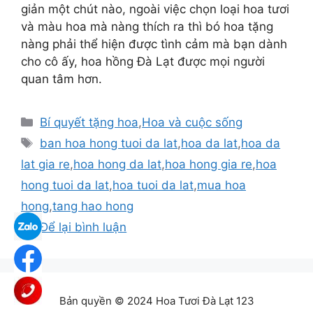
giản một chút nào, ngoài việc chọn loại hoa tươi
và màu hoa mà nàng thích ra thì bó hoa tặng
nàng phải thể hiện được tình cảm mà bạn dành
cho cô ấy, hoa hồng Đà Lạt được mọi người
quan tâm hơn.
Danh
Bí quyết tặng hoa
,
Hoa và cuộc sống
mục
Thẻ
ban hoa hong tuoi da lat
,
hoa da lat
,
hoa da
lat gia re
,
hoa hong da lat
,
hoa hong gia re
,
hoa
hong tuoi da lat
,
hoa tuoi da lat
,
mua hoa
hong
,
tang hao hong
Để lại bình luận
Bản quyền © 2024 Hoa Tươi Đà Lạt 123