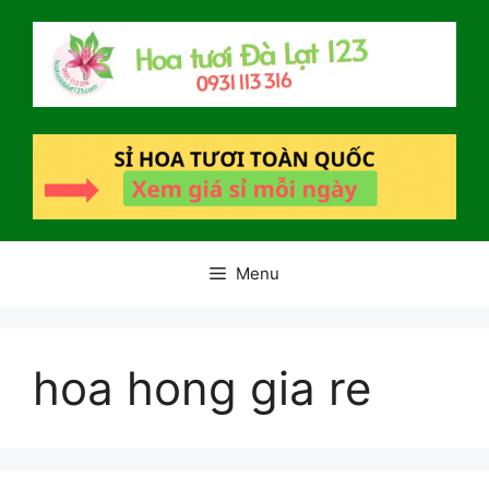
Chuyển
đến
nội
dung
Menu
hoa hong gia re