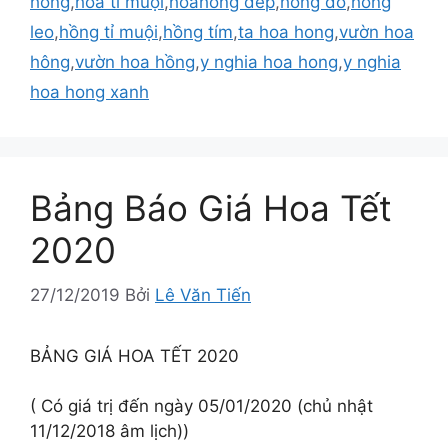
hồng
,
hoa tỉ muội
,
hoahong dep
,
hồng đỏ
,
hồng
leo
,
hồng tỉ muội
,
hồng tím
,
ta hoa hong
,
vườn hoa
hông
,
vườn hoa hồng
,
y nghia hoa hong
,
y nghia
hoa hong xanh
Bảng Báo Giá Hoa Tết
2020
27/12/2019
Bởi
Lê Văn Tiến
BẢNG GIÁ HOA TẾT 2020
( Có giá trị đến ngày 05/01/2020 (chủ nhật
11/12/2018 âm lịch))