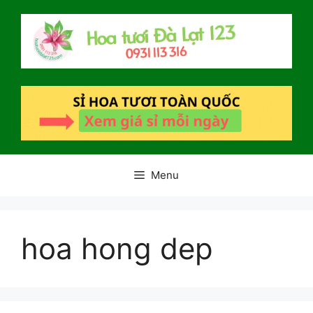
Chuyển
đến
nội
dung
Menu
hoa hong dep