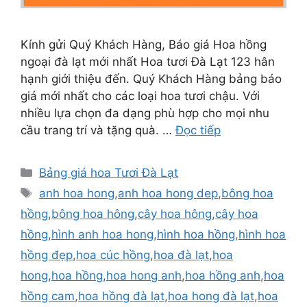
Kính gửi Quý Khách Hàng, Báo giá Hoa hồng
ngoại đà lạt mới nhất Hoa tươi Đà Lạt 123 hân
hạnh giới thiệu đến. Quý Khách Hàng bảng báo
giá mới nhất cho các loại hoa tươi chậu. Với
nhiều lựa chọn đa dạng phù hợp cho mọi nhu
cầu trang trí và tặng quà. …
Đọc tiếp
Danh
Bảng giá hoa Tươi Đà Lạt
mục
Thẻ
anh hoa hong
,
anh hoa hong dep
,
bông hoa
hồng
,
bông hoa hông
,
cây hoa hông
,
cây hoa
hồng
,
hình anh hoa hong
,
hình hoa hồng
,
hình hoa
hồng đẹp
,
hoa cúc hồng
,
hoa đà lạt
,
hoa
hong
,
hoa hồng
,
hoa hong anh
,
hoa hồng anh
,
hoa
hồng cam
,
hoa hồng đà lạt
,
hoa hong đà lạt
,
hoa