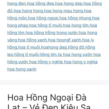
hong đen
,
hoa hồng đẹp
,
hoa hong dep
,
hoa hồng
đỏ
,
hoa hong hong
,
hoa hong mau hong
,
hoa
hồng môn
,
hoa hồng ngoại
,
hoa hồng nhung
,
hoa
hong phap
,
hoa hồng tỉ muội
,
hoa hong tím
,
hoa
hồng tím
,
hoa hồng trồng trong vườn
,
hoa hong
vàng
,
hoa hồng xanh
,
hoa hoongf xanh
,
hoa ly
hồng
,
hoa tỉ muội
,
hoahong dep
,
hồng đỏ
,
hồng
leo
,
hồng tỉ muội
,
hồng tím
,
ta hoa hong
,
vườn hoa
hông
,
vườn hoa hồng
,
y nghia hoa hong
,
y nghia
hoa hong xanh
Hoa Hồng Ngoại Đà
Lạt – Vẻ Đẹp Kiêu Sa