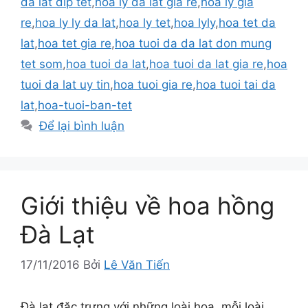
da lat dip tet
,
hoa ly da lat gia re
,
hoa ly gia
re
,
hoa ly ly da lat
,
hoa ly tet
,
hoa lyly
,
hoa tet da
lat
,
hoa tet gia re
,
hoa tuoi da da lat don mung
tet som
,
hoa tuoi da lat
,
hoa tuoi da lat gia re
,
hoa
tuoi da lat uy tin
,
hoa tuoi gia re
,
hoa tuoi tai da
lat
,
hoa-tuoi-ban-tet
Để lại bình luận
Giới thiệu về hoa hồng
Đà Lạt
17/11/2016
Bởi
Lê Văn Tiến
Đà lạt đặc trưng với những loài hoa, mỗi loài