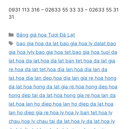
0931 113 316 – 02633 55 33 33 – 02633 55 31
31
Danh
Bảng giá hoa Tươi Đà Lạt
mục
Thẻ
bao gia hoa da lat
,
bao gia hoa ly dalat
,
bao
gia hoa lyly
,
bao gia hoa tet
,
bao gia hoa tuoi da
lat
,
hoa da lat
,
hoa da lat ban tet
,
hoa da lat gia
re
,
hoa da lat tet
,
hoa dia lan
,
hoa dia lan da
lat
,
hoa dia lan dep
,
hoa dia lan gia re
,
hoa hong
da lat
,
hoa hong da lat gia re
,
hoa hong dep
,
hoa
hong dep tai da lat
,
hoa hong gia re
,
hoa lan da
lat
,
hoa lan ho diep
,
hoa lan ho diep da lat
,
hoa
lan ho diep gia re
,
hoa ly
,
hoa ly ban tet
,
hoa ly
chau
,
hoa ly chau tai da lat
,
hoa ly da lat
,
hoa ly