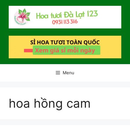
Chuyển
đến
nội
dung
Menu
hoa hồng cam