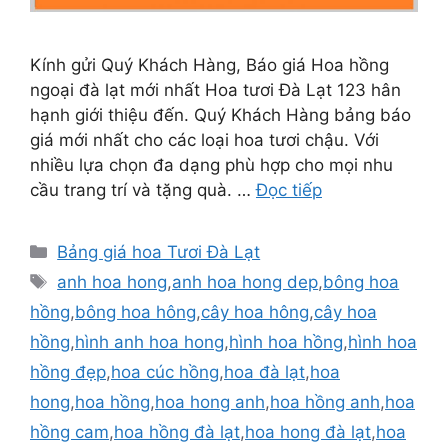
Kính gửi Quý Khách Hàng, Báo giá Hoa hồng
ngoại đà lạt mới nhất Hoa tươi Đà Lạt 123 hân
hạnh giới thiệu đến. Quý Khách Hàng bảng báo
giá mới nhất cho các loại hoa tươi chậu. Với
nhiều lựa chọn đa dạng phù hợp cho mọi nhu
cầu trang trí và tặng quà. …
Đọc tiếp
Danh
Bảng giá hoa Tươi Đà Lạt
mục
Thẻ
anh hoa hong
,
anh hoa hong dep
,
bông hoa
hồng
,
bông hoa hông
,
cây hoa hông
,
cây hoa
hồng
,
hình anh hoa hong
,
hình hoa hồng
,
hình hoa
hồng đẹp
,
hoa cúc hồng
,
hoa đà lạt
,
hoa
hong
,
hoa hồng
,
hoa hong anh
,
hoa hồng anh
,
hoa
hồng cam
,
hoa hồng đà lạt
,
hoa hong đà lạt
,
hoa