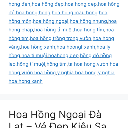
hong đen
,
hoa hồng đẹp
,
hoa hong dep
,
hoa hồng
đỏ
,
hoa hong hong
,
hoa hong mau hong
,
hoa
hồng môn
,
hoa hồng ngoại
,
hoa hồng nhung
,
hoa
hong phap
,
hoa hồng tỉ muội
,
hoa hong tím
,
hoa
hồng tím
,
hoa hồng trồng trong vườn
,
hoa hong
vàng
,
hoa hồng xanh
,
hoa hoongf xanh
,
hoa ly
hồng
,
hoa tỉ muội
,
hoahong dep
,
hồng đỏ
,
hồng
leo
,
hồng tỉ muội
,
hồng tím
,
ta hoa hong
,
vườn hoa
hông
,
vườn hoa hồng
,
y nghia hoa hong
,
y nghia
hoa hong xanh
Hoa Hồng Ngoại Đà
Lạt – Vẻ Đẹp Kiêu Sa