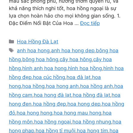
màu sắc phong phú, hương thơm quyến rũ, và
khả năng thích nghi tốt, hoa hồng ngoại là sự
lựa chọn hoàn hảo cho mọi không gian sống. 1.
Đặc Điểm Nổi Bật Của Hoa …
Đọc tiếp
Danh
Hoa Hồng Đà Lạt
mục
Thẻ
anh hoa hong
,
anh hoa hong dep
,
bông hoa
hồng
,
bông hoa hông
,
cây hoa hông
,
cây hoa
hồng
,
hình anh hoa hong
,
hình hoa hồng
,
hình hoa
hồng đẹp
,
hoa cúc hồng
,
hoa đà lạt
,
hoa
hong
,
hoa hồng
,
hoa hong anh
,
hoa hồng anh
,
hoa
hồng cam
,
hoa hong đà lạt
,
hoa hồng đà lạt
,
hoa
hong đen
,
hoa hồng đẹp
,
hoa hong dep
,
hoa hồng
đỏ
,
hoa hong hong
,
hoa hong mau hong
,
hoa
hồng môn
,
hoa hồng ngoại
,
hoa hồng nhung
,
hoa
hong phap
,
hoa hồng tỉ muội
,
hoa hong tím
,
hoa