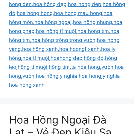
hong đen
,
hoa hồng đẹp
,
hoa hong dep
,
hoa hồng
đỏ
,
hoa hong hong
,
hoa hong mau hong
,
hoa
hồng môn
,
hoa hồng ngoại
,
hoa hồng nhung
,
hoa
hong phap
,
hoa hồng tỉ muội
,
hoa hong tím
,
hoa
hồng tím
,
hoa hồng trồng trong vườn
,
hoa hong
vàng
,
hoa hồng xanh
,
hoa hoongf xanh
,
hoa ly
hồng
,
hoa tỉ muội
,
hoahong dep
,
hồng đỏ
,
hồng
leo
,
hồng tỉ muội
,
hồng tím
,
ta hoa hong
,
vườn hoa
hông
,
vườn hoa hồng
,
y nghia hoa hong
,
y nghia
hoa hong xanh
Hoa Hồng Ngoại Đà
Lạt – Vẻ Đẹp Kiêu Sa