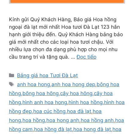
Kính gửi Quý Khách Hàng, Báo giá Hoa hồng
ngoại đà lạt mới nhất Hoa tươi Đà Lạt 123 hân
hạnh giới thiệu đến. Quý Khách Hàng bảng báo
giá mới nhất cho các loại hoa tươi chậu. Với
nhiều lựa chọn đa dạng phù hợp cho mọi nhu
cầu trang trí và tặng quà. …
Đọc tiếp
Danh
Bảng giá hoa Tươi Đà Lạt
mục
Thẻ
anh hoa hong
,
anh hoa hong dep
,
bông hoa
hồng
,
bông hoa hông
,
cây hoa hông
,
cây hoa
hồng
,
hình anh hoa hong
,
hình hoa hồng
,
hình hoa
hồng đẹp
,
hoa cúc hồng
,
hoa đà lạt
,
hoa
hong
,
hoa hồng
,
hoa hong anh
,
hoa hồng anh
,
hoa
hồng cam
,
hoa hồng đà lạt
,
hoa hong đà lạt
,
hoa