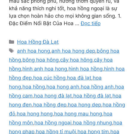
màu sắc phong phú, hương thơm quyến rũ, và
khả năng thích nghi tốt, hoa hồng ngoại là sự
lựa chọn hoàn hảo cho mọi không gian sống. 1.
Đặc Điểm Nổi Bật Của Hoa …
Đọc tiếp
Danh
Hoa Hồng Đà Lạt
mục
Thẻ
anh hoa hong
,
anh hoa hong dep
,
bông hoa
hồng
,
bông hoa hông
,
cây hoa hông
,
cây hoa
hồng
,
hình anh hoa hong
,
hình hoa hồng
,
hình hoa
hồng đẹp
,
hoa cúc hồng
,
hoa đà lạt
,
hoa
hong
,
hoa hồng
,
hoa hong anh
,
hoa hồng anh
,
hoa
hồng cam
,
hoa hong đà lạt
,
hoa hồng đà lạt
,
hoa
hong đen
,
hoa hồng đẹp
,
hoa hong dep
,
hoa hồng
đỏ
,
hoa hong hong
,
hoa hong mau hong
,
hoa
hồng môn
,
hoa hồng ngoại
,
hoa hồng nhung
,
hoa
hong phap
,
hoa hồng tỉ muội
,
hoa hong tím
,
hoa