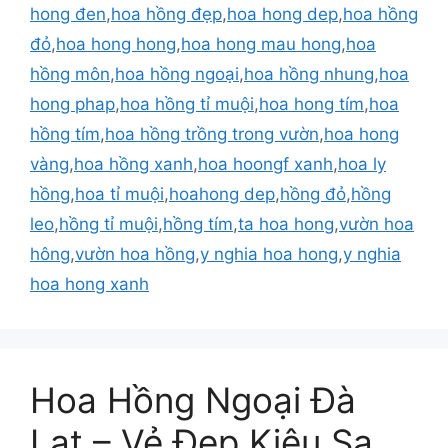
hong đen
,
hoa hồng đẹp
,
hoa hong dep
,
hoa hồng
đỏ
,
hoa hong hong
,
hoa hong mau hong
,
hoa
hồng môn
,
hoa hồng ngoại
,
hoa hồng nhung
,
hoa
hong phap
,
hoa hồng tỉ muội
,
hoa hong tím
,
hoa
hồng tím
,
hoa hồng trồng trong vườn
,
hoa hong
vàng
,
hoa hồng xanh
,
hoa hoongf xanh
,
hoa ly
hồng
,
hoa tỉ muội
,
hoahong dep
,
hồng đỏ
,
hồng
leo
,
hồng tỉ muội
,
hồng tím
,
ta hoa hong
,
vườn hoa
hông
,
vườn hoa hồng
,
y nghia hoa hong
,
y nghia
hoa hong xanh
Hoa Hồng Ngoại Đà
Lạt – Vẻ Đẹp Kiêu Sa