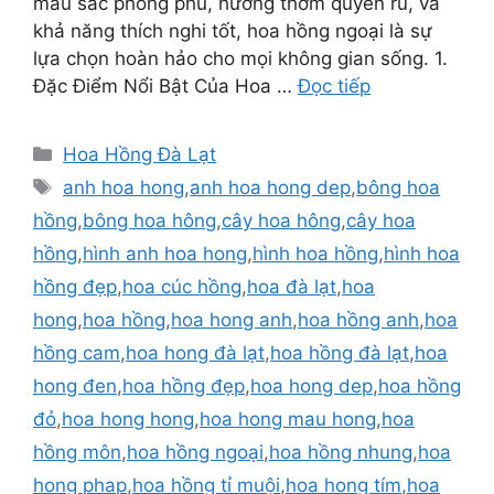
màu sắc phong phú, hương thơm quyến rũ, và
khả năng thích nghi tốt, hoa hồng ngoại là sự
lựa chọn hoàn hảo cho mọi không gian sống. 1.
Đặc Điểm Nổi Bật Của Hoa …
Đọc tiếp
Danh
Hoa Hồng Đà Lạt
mục
Thẻ
anh hoa hong
,
anh hoa hong dep
,
bông hoa
hồng
,
bông hoa hông
,
cây hoa hông
,
cây hoa
hồng
,
hình anh hoa hong
,
hình hoa hồng
,
hình hoa
hồng đẹp
,
hoa cúc hồng
,
hoa đà lạt
,
hoa
hong
,
hoa hồng
,
hoa hong anh
,
hoa hồng anh
,
hoa
hồng cam
,
hoa hong đà lạt
,
hoa hồng đà lạt
,
hoa
hong đen
,
hoa hồng đẹp
,
hoa hong dep
,
hoa hồng
đỏ
,
hoa hong hong
,
hoa hong mau hong
,
hoa
hồng môn
,
hoa hồng ngoại
,
hoa hồng nhung
,
hoa
hong phap
,
hoa hồng tỉ muội
,
hoa hong tím
,
hoa