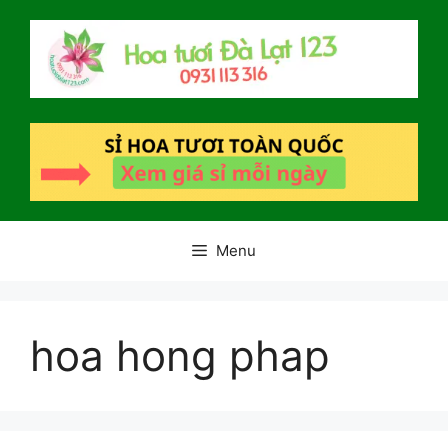
Chuyển
đến
nội
dung
Menu
hoa hong phap