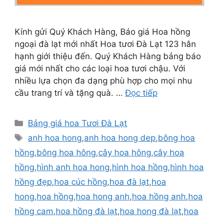
Kính gửi Quý Khách Hàng, Báo giá Hoa hồng
ngoại đà lạt mới nhất Hoa tươi Đà Lạt 123 hân
hạnh giới thiệu đến. Quý Khách Hàng bảng báo
giá mới nhất cho các loại hoa tươi chậu. Với
nhiều lựa chọn đa dạng phù hợp cho mọi nhu
cầu trang trí và tặng quà. …
Đọc tiếp
Danh
Bảng giá hoa Tươi Đà Lạt
mục
Thẻ
anh hoa hong
,
anh hoa hong dep
,
bông hoa
hồng
,
bông hoa hông
,
cây hoa hông
,
cây hoa
hồng
,
hình anh hoa hong
,
hình hoa hồng
,
hình hoa
hồng đẹp
,
hoa cúc hồng
,
hoa đà lạt
,
hoa
hong
,
hoa hồng
,
hoa hong anh
,
hoa hồng anh
,
hoa
hồng cam
,
hoa hồng đà lạt
,
hoa hong đà lạt
,
hoa