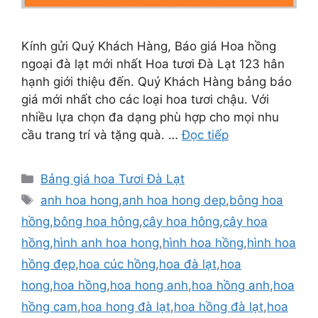
Kính gửi Quý Khách Hàng, Báo giá Hoa hồng
ngoại đà lạt mới nhất Hoa tươi Đà Lạt 123 hân
hạnh giới thiệu đến. Quý Khách Hàng bảng báo
giá mới nhất cho các loại hoa tươi chậu. Với
nhiều lựa chọn đa dạng phù hợp cho mọi nhu
cầu trang trí và tặng quà. …
Đọc tiếp
Danh
Bảng giá hoa Tươi Đà Lạt
mục
Thẻ
anh hoa hong
,
anh hoa hong dep
,
bông hoa
hồng
,
bông hoa hông
,
cây hoa hông
,
cây hoa
hồng
,
hình anh hoa hong
,
hình hoa hồng
,
hình hoa
hồng đẹp
,
hoa cúc hồng
,
hoa đà lạt
,
hoa
hong
,
hoa hồng
,
hoa hong anh
,
hoa hồng anh
,
hoa
hồng cam
,
hoa hong đà lạt
,
hoa hồng đà lạt
,
hoa