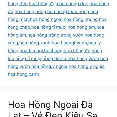
hong đen
,
hoa hồng đẹp
,
hoa hong dep
,
hoa hồng
đỏ
,
hoa hong hong
,
hoa hong mau hong
,
hoa
hồng môn
,
hoa hồng ngoại
,
hoa hồng nhung
,
hoa
hong phap
,
hoa hồng tỉ muội
,
hoa hong tím
,
hoa
hồng tím
,
hoa hồng trồng trong vườn
,
hoa hong
vàng
,
hoa hồng xanh
,
hoa hoongf xanh
,
hoa ly
hồng
,
hoa tỉ muội
,
hoahong dep
,
hồng đỏ
,
hồng
leo
,
hồng tỉ muội
,
hồng tím
,
ta hoa hong
,
vườn hoa
hông
,
vườn hoa hồng
,
y nghia hoa hong
,
y nghia
hoa hong xanh
Hoa Hồng Ngoại Đà
Lạt – Vẻ Đẹp Kiêu Sa